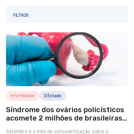
FILTROS
CATEGORIAS
Conceptus
Congelamento de Óvulos
Infertilidade
Perda Gestacional
Reprodução Humana
Saúde
Infertilidade
O Estado
SOP
Síndrome dos ovários policísticos
acomete 2 milhões de brasileiras
CANAIS
em idade reprodutiva
Setembro é o mês de conscientização sobre a