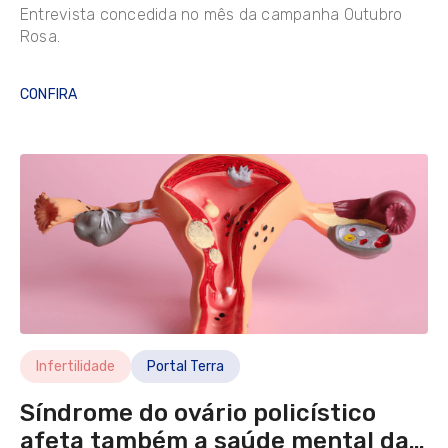
Entrevista concedida no mês da campanha Outubro
Programa Checkup
Rosa.
CONFIRA
LIMPAR FILTROS
Infertilidade
Portal Terra
Síndrome do ovário policístico
afeta também a saúde mental das