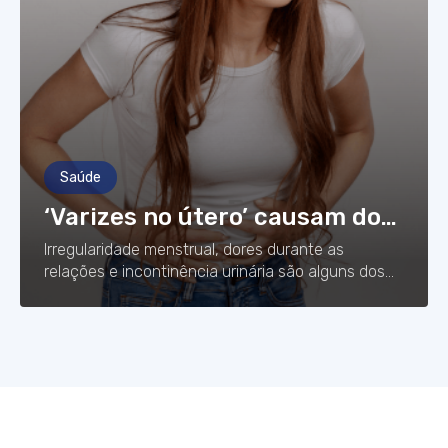
Saúde
‘Varizes no útero’ causam dor
no sexo; veja sintomas e se
Irregularidade menstrual, dores durante as
tem cura
relações e incontinência urinária são alguns dos
sintomas.