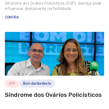
BBC News - Brasil
Síndrome dos Ovários Policísticos (SOP), doença pode
influenciar diretamente na fertilidade
BBC News - Mundo
CONFIRA
Bom Dia Ceará
Bom dia Nordeste
CE TV
Coluna Pause
Diário do Nordeste
G1
O Estado
O Globo
O Otimista
SOP
Bom dia Nordeste
O Povo Online
Síndrome dos Ovários Policísticos
Opinião CE
Portal Terra